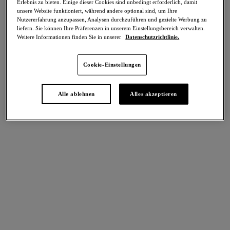
Erlebnis zu bieten. Einige dieser Cookies sind unbedingt erforderlich, damit
Teilen
unsere Website funktioniert, während andere optional sind, um Ihre
Nutzererfahrung anzupassen, Analysen durchzuführen und gezielte Werbung zu
liefern. Sie können Ihre Präferenzen in unserem Einstellungsbereich verwalten.
Weitere Informationen finden Sie in unserer
Datenschutzrichtlinie.
intern. größen
Select Sizing
Cookie-Einstellungen
EU
UK
Alle ablehnen
Alles akzeptieren
Größe auswählen
Körbchengröße auswählen
Lagerbestand
Bitte Größe auswählen
IN DEN WARENKORB