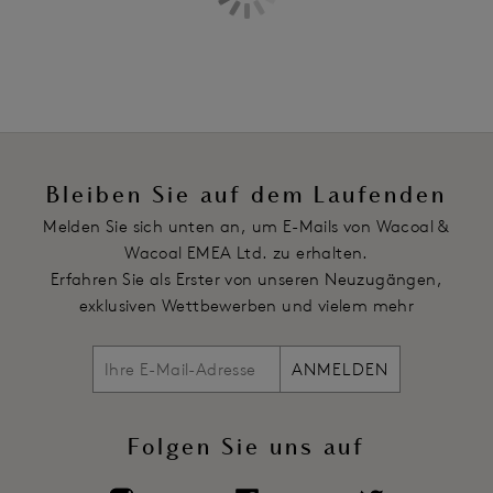
Mikrodünnes Rückenband aus Abstandsgewirke zur
Minimierung von Wölbungen im Rücken und an den Seiten
Extra Rücken- und Seitenabdeckung für zusätzliche Glättung
Eng anliegende Träger minimieren das Verrutschen
Voll verstellbare Träger mit passenden gepunkteten Details
Hakenverschluss
Bleiben Sie auf dem Laufenden
Artikelnummer: WA852303BLK
Melden Sie sich unten an, um E-Mails von Wacoal &
Wacoal EMEA Ltd. zu erhalten.
Erfahren Sie als Erster von unseren Neuzugängen,
exklusiven Wettbewerben und vielem mehr
ANMELDEN
Folgen Sie uns auf