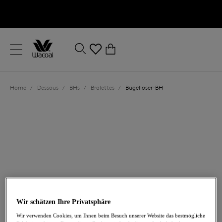
text.skipToContent
text.skipToNavigation
Schließen
0
Ihr Land
Home
/
Dessous
/
BHs
/
Bralettes
/
Bügelloser-BH
Sprache
72,00 €
Wir schätzen Ihre Privatsphäre
Wir verwenden Cookies, um Ihnen beim Besuch unserer Website das bestmögliche