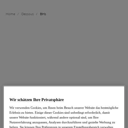
Home
/
Dessous
/
BHs
FILTER
Die Ergebnisse werden bei der Auswahl automatisch aktualisiert.
Filter hinzufügen
Sortieren nach
Anzahl der Produkte pro Se
114
Artikel gefunden
Wir schätzen Ihre Privatsphäre
Raffine
Raffine
Wir verwenden Cookies, um Ihnen beim Besuch unserer Website das bestmögliche
Klassischer Bügel-BH
Contour-BH
Erlebnis zu bieten. Einige dieser Cookies sind unbedingt erforderlich, damit
Black
Black
unsere Website funktioniert, während andere optional sind, um Ihre
Nutzererfahrung anzupassen, Analysen durchzuführen und gezielte Werbung zu
66,00 €
68,00 €
liefern. Sie können Ihre Präferenzen in unserem Einstellungsbereich verwalten.