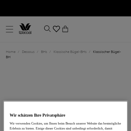
text.skipToContent
text.skipToNavigation
Schließen
0
Ihr Land
Home
/
Dessous
/
BHs
/
Klassische Bügel-BHs
/
Klassischer Bügel-
Sprache
BH
Wir schätzen Ihre Privatsphäre
66,00 €
Wir verwenden Cookies, um Ihnen beim Besuch unserer Website das bestmögliche
Erlebnis zu bieten. Einige dieser Cookies sind unbedingt erforderlich, damit