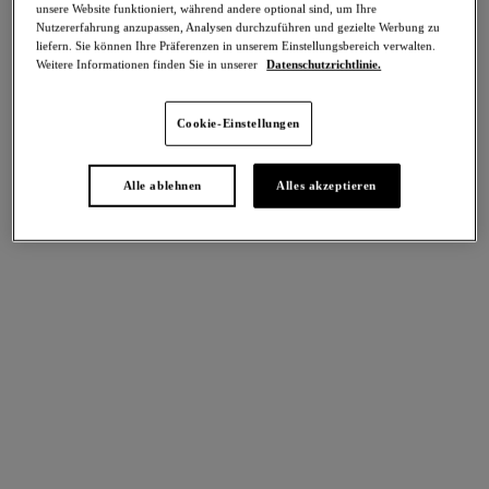
unsere Website funktioniert, während andere optional sind, um Ihre
Nutzererfahrung anzupassen, Analysen durchzuführen und gezielte Werbung zu
Teilen
liefern. Sie können Ihre Präferenzen in unserem Einstellungsbereich verwalten.
Weitere Informationen finden Sie in unserer
Datenschutzrichtlinie.
Cookie-Einstellungen
Alle ablehnen
Alles akzeptieren
intern. größen
Select Sizing
EU
UK
Größe auswählen
Körbchengröße auswählen
Lagerbestand
Bitte Größe auswählen