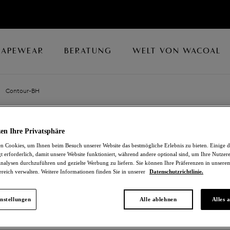
HAPEWEAR
BERATUNG
WELT VON WACOAL
Contour-BH
RAFFINE
en Ihre Privatsphäre
 Cookies, um Ihnen beim Besuch unserer Website das bestmögliche Erlebnis zu bieten. Einige d
Contour-BH
t erforderlich, damit unsere Website funktioniert, während andere optional sind, um Ihre Nutzer
nalysen durchzuführen und gezielte Werbung zu liefern. Sie können Ihre Präferenzen in unsere
ereich verwalten. Weitere Informationen finden Sie in unserer
Datenschutzrichtlinie.
Teal
68,00 €
nstellungen
Alle ablehnen
Alles 