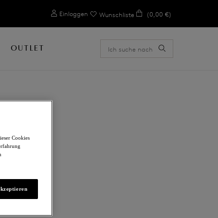
0
Einloggen
(0,00 €)
Wunschliste
OUTLET
ieser Cookies
erfahrung
m
akzeptieren