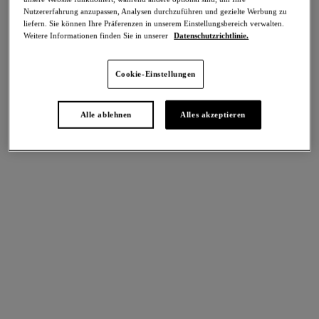
Teilen
Nutzererfahrung anzupassen, Analysen durchzuführen und gezielte Werbung zu
liefern. Sie können Ihre Präferenzen in unserem Einstellungsbereich verwalten.
Weitere Informationen finden Sie in unserer
Datenschutzrichtlinie.
Cookie-Einstellungen
intern. größen
Select Sizing
Alle ablehnen
Alles akzeptieren
EU
UK
Größe auswählen
Körbchengröße auswählen
Lagerbestand
Bitte Größe auswählen
IN DEN WARENKORB