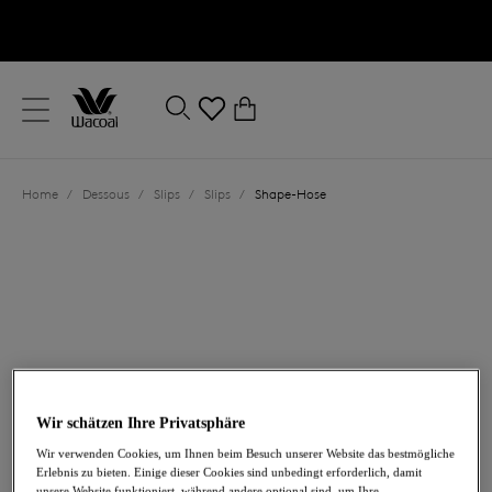
text.skipToContent
text.skipToNavigation
Schließen
0
Ihr Land
Home
/
Dessous
/
Slips
/
Slips
/
Shape-Hose
Sprache
Wir schätzen Ihre Privatsphäre
44,00 €
Wir verwenden Cookies, um Ihnen beim Besuch unserer Website das bestmögliche
Erlebnis zu bieten. Einige dieser Cookies sind unbedingt erforderlich, damit
unsere Website funktioniert, während andere optional sind, um Ihre