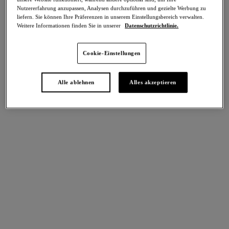
Teilen
Nutzererfahrung anzupassen, Analysen durchzuführen und gezielte Werbung zu
liefern. Sie können Ihre Präferenzen in unserem Einstellungsbereich verwalten.
Weitere Informationen finden Sie in unserer
Datenschutzrichtlinie.
Cookie-Einstellungen
intern. größen
Select Sizing
Alle ablehnen
Alles akzeptieren
EU
UK
Größe auswählen
Körbchengröße auswählen
Lagerbestand
Bitte Größe auswählen
IN DEN WARENKORB