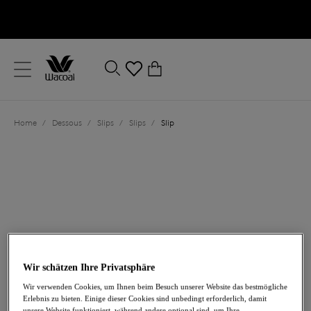
text.skipToContent
text.skipToNavigation
Schließen
0
Ihr Land
Home
/
Dessous
/
Slips
/
Slips
/
Slip
Sprache
Wir schätzen Ihre Privatsphäre
32,00 €
Wir verwenden Cookies, um Ihnen beim Besuch unserer Website das bestmögliche
Erlebnis zu bieten. Einige dieser Cookies sind unbedingt erforderlich, damit
unsere Website funktioniert, während andere optional sind, um Ihre