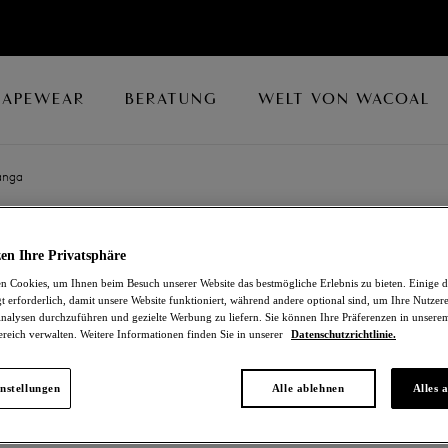
HAPEWEAR
BERATUNG
WELT VON WACOAL
anga
ABELLIA
en Ihre Privatsphäre
 Cookies, um Ihnen beim Besuch unserer Website das bestmögliche Erlebnis zu bieten. Einige d
Tanga
t erforderlich, damit unsere Website funktioniert, während andere optional sind, um Ihre Nutzer
nalysen durchzuführen und gezielte Werbung zu liefern. Sie können Ihre Präferenzen in unsere
ereich verwalten. Weitere Informationen finden Sie in unserer
Datenschutzrichtlinie.
Vivacious Pink
30,00 €
nstellungen
Alle ablehnen
Alles 