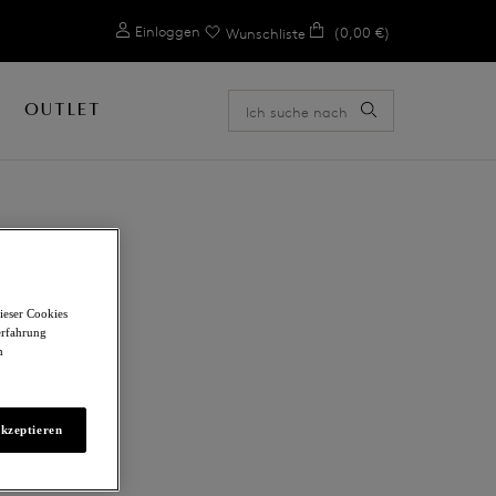
0
Einloggen
(0,00 €)
Wunschliste
OUTLET
ieser Cookies
erfahrung
m
akzeptieren