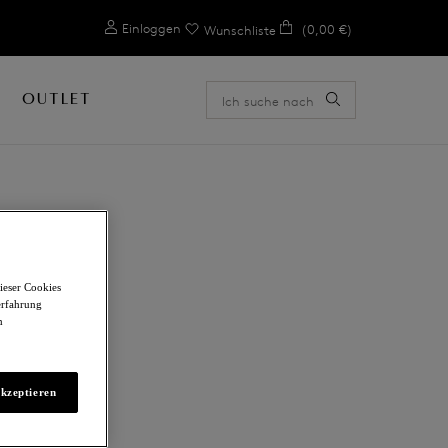
0
Einloggen
(0,00 €)
Wunschliste
OUTLET
E
ieser Cookies
erfahrung
m
akzeptieren