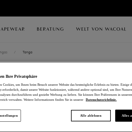
HAPEWEAR
BERATUNG
WELT VON WACOAL
ngas
/
Tanga
EMBRACE LAC
en Ihre Privatsphäre
 Cookies, um Ihnen beim Besuch unserer Website das bestmögliche Erlebnis zu bieten. Einige d
Tanga
t erforderlich, damit unsere Website funktioniert, während andere optional sind, um Ihre Nutzer
nalysen durchzuführen und gezielte Werbung zu liefern. Sie können Ihre Präferenzen in unsere
ereich verwalten. Weitere Informationen finden Sie in unserer
Datenschutzrichtlinie.
Micro Chip/multi
23,80 €
war 34,00 €
nstellungen
Alle ablehnen
Alles 