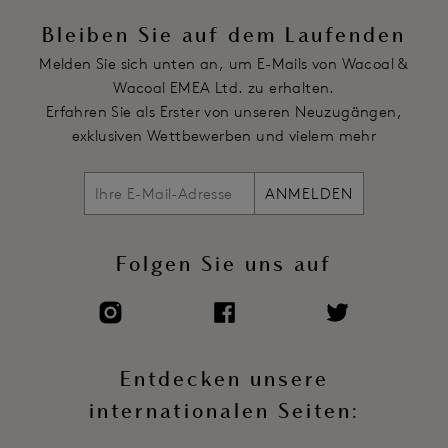
hintere Dreieck
Bleiben Sie auf dem Laufenden
Dreieckiger Ausschnitt auf der Rückseite mit Satineinfassung
Melden Sie sich unten an, um E-Mails von Wacoal &
Gerollte Seitenbänder aus Stretch-Satin mit goldfarbenen
Wacoal EMEA Ltd. zu erhalten.
Ringen an der Vorderseite
Erfahren Sie als Erster von unseren Neuzugängen,
Goldfarbenes Charme-Detail ziert die Mitte des hinteren
exklusiven Wettbewerben und vielem mehr
Bunds
Artikelnummer: WE601370JUR
ANMELDEN
Folgen Sie uns auf
Entdecken unsere
internationalen Seiten: