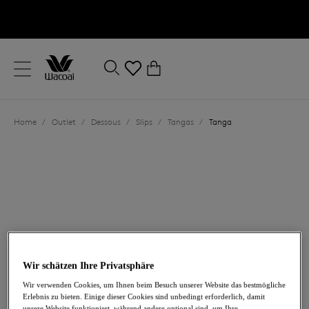
text.skipToContent
text.skipToNavigation
Schließen
0
Ihr Land
Home
/
Outlet
/
Dessous
/
Slips
/
Tangas
/
Tanga
Sprache
Wir schätzen Ihre Privatsphäre
21,00 €
war 30,00 €
Wir verwenden Cookies, um Ihnen beim Besuch unserer Website das bestmögliche
Erlebnis zu bieten. Einige dieser Cookies sind unbedingt erforderlich, damit
-30%
unsere Website funktioniert, während andere optional sind, um Ihre