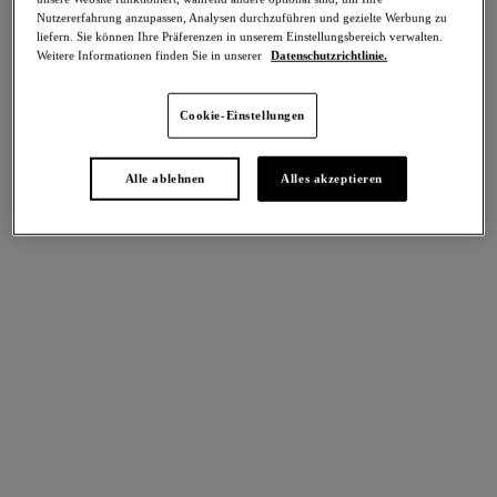
Teilen
Nutzererfahrung anzupassen, Analysen durchzuführen und gezielte Werbung zu
liefern. Sie können Ihre Präferenzen in unserem Einstellungsbereich verwalten.
Weitere Informationen finden Sie in unserer
Datenschutzrichtlinie.
Cookie-Einstellungen
intern. größen
Select Sizing
Alle ablehnen
Alles akzeptieren
EU
UK
Größe auswählen
Körbchengröße auswählen
Lagerbestand
Bitte Größe auswählen
IN DEN WARENKORB