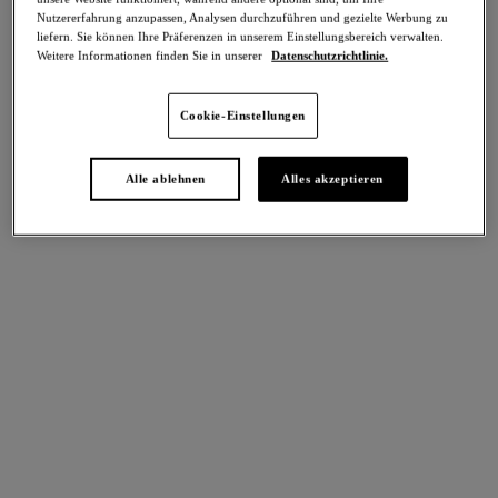
Teilen
Nutzererfahrung anzupassen, Analysen durchzuführen und gezielte Werbung zu
liefern. Sie können Ihre Präferenzen in unserem Einstellungsbereich verwalten.
Weitere Informationen finden Sie in unserer
Datenschutzrichtlinie.
Cookie-Einstellungen
intern. größen
Select Sizing
EU
UK
Alle ablehnen
Alles akzeptieren
Größe auswählen
Körbchengröße auswählen
Lagerbestand
Bitte Größe auswählen
IN DEN WARENKORB