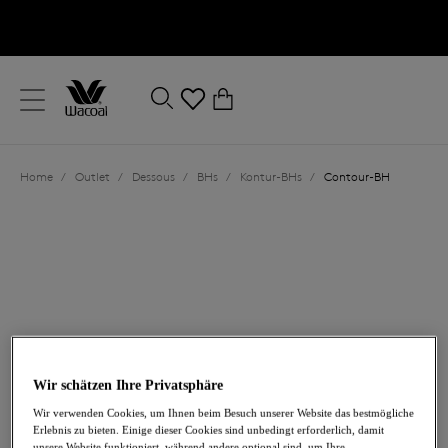
text.skipToContent
text.skipToNavigation
Schließen
0
Ihr Land
Home
/
Outlet
/
Dessous
/
BHs
/
Kontur-BHs
/
Contour-BH
Sprache
Wir schätzen Ihre Privatsphäre
47,60 €
war 68,00 €
Wir verwenden Cookies, um Ihnen beim Besuch unserer Website das bestmögliche
Erlebnis zu bieten. Einige dieser Cookies sind unbedingt erforderlich, damit
-30%
unsere Website funktioniert, während andere optional sind, um Ihre