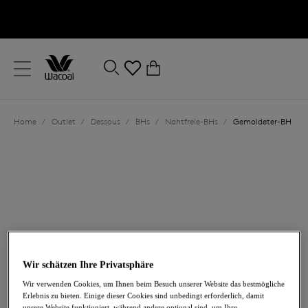
text.skipToContent
text.skipToNavigation
Schließen
0
Ihr Land
Home
/
Outlet
/
Dessous
/
BHs
/
Nahtfreie-BHs
/
Gemoldeter-BH
Sprache
Wir schätzen Ihre Privatsphäre
34,00 €
war 68,00 €
Wir verwenden Cookies, um Ihnen beim Besuch unserer Website das bestmögliche
Erlebnis zu bieten. Einige dieser Cookies sind unbedingt erforderlich, damit
-50%
unsere Website funktioniert, während andere optional sind, um Ihre