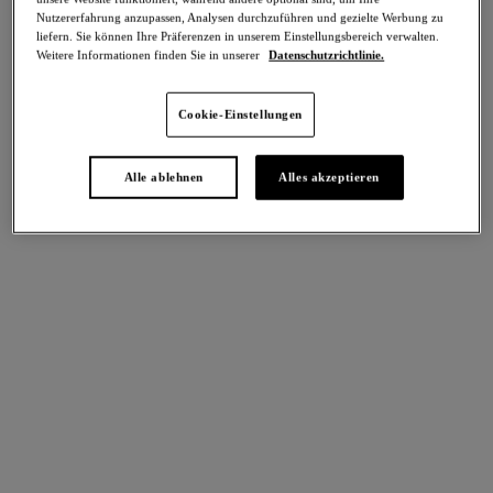
Teilen
Nutzererfahrung anzupassen, Analysen durchzuführen und gezielte Werbung zu
liefern. Sie können Ihre Präferenzen in unserem Einstellungsbereich verwalten.
Weitere Informationen finden Sie in unserer
Datenschutzrichtlinie.
Cookie-Einstellungen
intern. größen
Select Sizing
EU
UK
Alle ablehnen
Alles akzeptieren
Größe auswählen
Körbchengröße auswählen
Lagerbestand
Bitte Größe auswählen
IN DEN WARENKORB