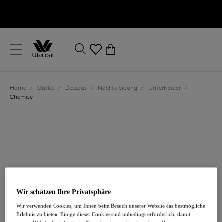
text.skipToContent
text.skipToNavigation
Schließen
0
Ihr Land
Home
/
Outlet
/
Dessous
/
Nachtkleidung
/
Unterkleider
/
Sprache
Chemise
Wir schätzen Ihre Privatsphäre
43,00 €
war 86,00 €
Wir verwenden Cookies, um Ihnen beim Besuch unserer Website das bestmögliche
Erlebnis zu bieten. Einige dieser Cookies sind unbedingt erforderlich, damit