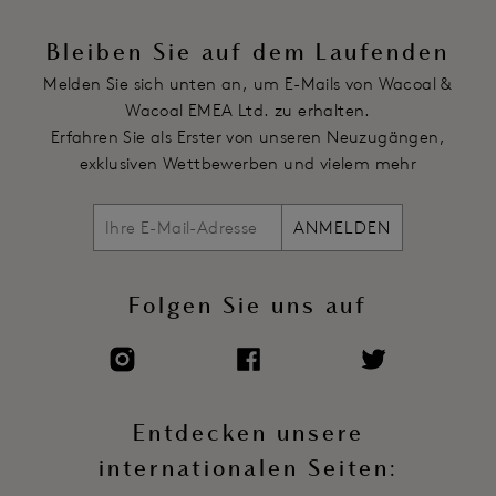
Hauchfeiner Gummizug an der Innenseite des Cup-
Ausschnitts, um die Passform zu erhalten
Bleiben Sie auf dem Laufenden
Satineinfassung um die Cups für einen luxuriösen Look
Melden Sie sich unten an, um E-Mails von Wacoal &
Stretch-Spitzeneinsätze in der vorderen Mitte des Mesh-
Wacoal EMEA Ltd. zu erhalten.
Rocks
Erfahren Sie als Erster von unseren Neuzugängen,
Sehr tiefer Rückenausschnitt, mit überkreuzten Trägern
exklusiven Wettbewerben und vielem mehr
Entspannt sitzender Rock aus Stretch-Mesh
Voll verstellbare Spaghettiträger aus Stretch-Satin
ANMELDEN
Artikelnummer: WE601383AND
Folgen Sie uns auf
Entdecken unsere
internationalen Seiten: