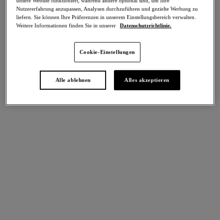
unsere Website funktioniert, während andere optional sind, um Ihre
-50%
Nutzererfahrung anzupassen, Analysen durchzuführen und gezielte Werbung zu
Teilen
liefern. Sie können Ihre Präferenzen in unserem Einstellungsbereich verwalten.
Weitere Informationen finden Sie in unserer
Datenschutzrichtlinie.
Cookie-Einstellungen
intern. größen
Select Sizing
Alle ablehnen
Alles akzeptieren
EU
UK
Größe auswählen
Körbchengröße auswählen
Lagerbestand
Bitte Größe auswählen
IN DEN WARENKORB