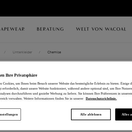
HAPEWEAR
BERATUNG
WELT VON WACOAL
/
Unterkleider
/
Chemise
NATSUKI LACE
en Ihre Privatsphäre
 Cookies, um Ihnen beim Besuch unserer Website das bestmögliche Erlebnis zu bieten. Einige d
Chemise
t erforderlich, damit unsere Website funktioniert, während andere optional sind, um Ihre Nutzer
nalysen durchzuführen und gezielte Werbung zu liefern. Sie können Ihre Präferenzen in unsere
ereich verwalten. Weitere Informationen finden Sie in unserer
Datenschutzrichtlinie.
Juniper
60,20 €
war 86,00 €
nstellungen
Alle ablehnen
Alles 