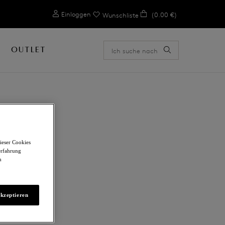
0
Einloggen
(0.00 €)
Wunschliste
OUTLET
ieser Cookies
erfahrung
m
akzeptieren