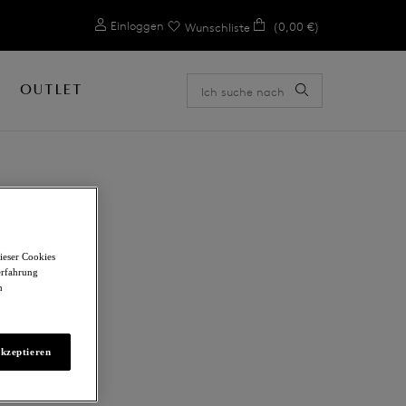
0
Einloggen
(0,00 €)
Wunschliste
OUTLET
ieser Cookies
erfahrung
m
akzeptieren