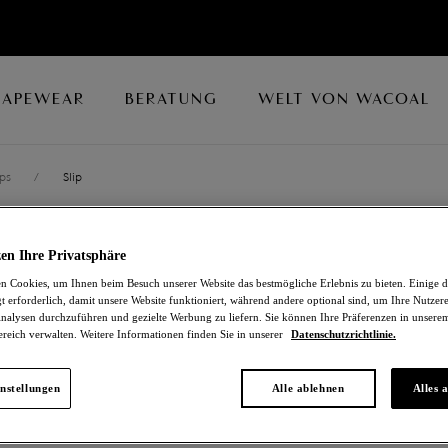
HAPEWEAR
BERATUNG
WELT VON WACOAL
ips
/
Slip
FLORILEGE
en Ihre Privatsphäre
 Cookies, um Ihnen beim Besuch unserer Website das bestmögliche Erlebnis zu bieten. Einige d
Slip
t erforderlich, damit unsere Website funktioniert, während andere optional sind, um Ihre Nutzer
nalysen durchzuführen und gezielte Werbung zu liefern. Sie können Ihre Präferenzen in unsere
ereich verwalten. Weitere Informationen finden Sie in unserer
Datenschutzrichtlinie.
Inky Flower
21,00 €
war 35,00 €
nstellungen
Alle ablehnen
Alles 