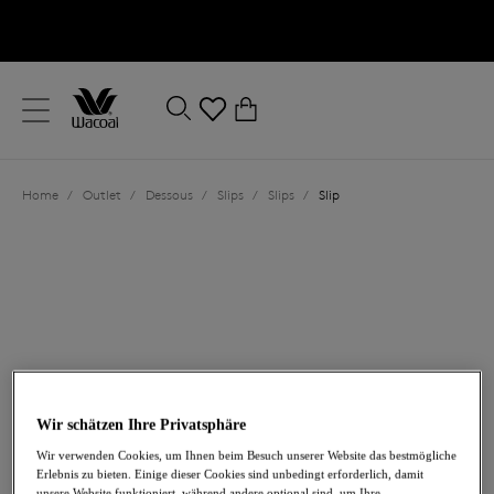
text.skipToContent
text.skipToNavigation
Schließen
0
Ihr Land
Home
/
Outlet
/
Dessous
/
Slips
/
Slips
/
Slip
Sprache
Wir schätzen Ihre Privatsphäre
21,60 €
war 36,00 €
Wir verwenden Cookies, um Ihnen beim Besuch unserer Website das bestmögliche
Erlebnis zu bieten. Einige dieser Cookies sind unbedingt erforderlich, damit
-40%
unsere Website funktioniert, während andere optional sind, um Ihre