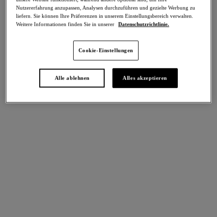
Teilen
Nutzererfahrung anzupassen, Analysen durchzuführen und gezielte Werbung zu
liefern. Sie können Ihre Präferenzen in unserem Einstellungsbereich verwalten.
Weitere Informationen finden Sie in unserer
Datenschutzrichtlinie.
Cookie-Einstellungen
intern. größen
Select Sizing
EU
UK
Alle ablehnen
Alles akzeptieren
Größe auswählen
Körbchengröße auswählen
Lagerbestand
Bitte Größe auswählen
IN DEN WARENKORB