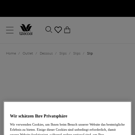
text.skipToContent
text.skipToNavigation
Schließen
0
Ihr Land
Home
/
Outlet
/
Dessous
/
Slips
/
Slips
/
Slip
Sprache
Wir schätzen Ihre Privatsphäre
20,40 €
war 34,00 €
Wir verwenden Cookies, um Ihnen beim Besuch unserer Website das bestmögliche
Erlebnis zu bieten. Einige dieser Cookies sind unbedingt erforderlich, damit
-40%
unsere Website funktioniert, während andere optional sind, um Ihre