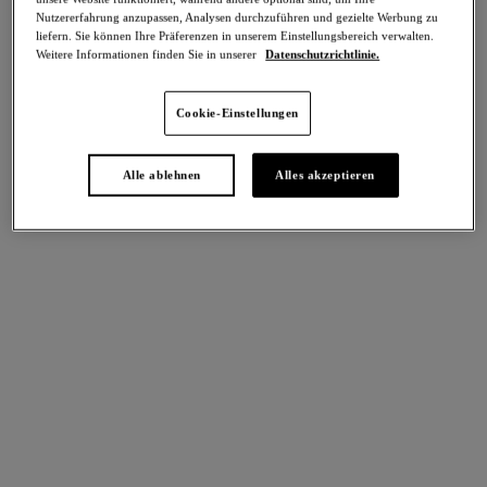
Teilen
Nutzererfahrung anzupassen, Analysen durchzuführen und gezielte Werbung zu
liefern. Sie können Ihre Präferenzen in unserem Einstellungsbereich verwalten.
Weitere Informationen finden Sie in unserer
Datenschutzrichtlinie.
Cookie-Einstellungen
intern. größen
Select Sizing
EU
UK
Alle ablehnen
Alles akzeptieren
Größe auswählen
Körbchengröße auswählen
Lagerbestand
Bitte Größe auswählen
IN DEN WARENKORB