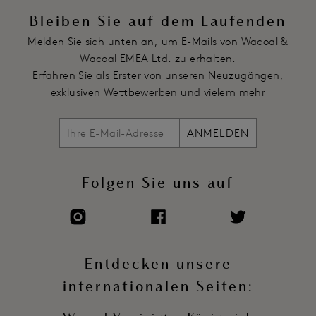
Schaufenverzierung entlang des Beins
Bleiben Sie auf dem Laufenden
In der hinteren Mitte der Taille befindet sich ein dreieckiger
Melden Sie sich unten an, um E-Mails von Wacoal &
Einsatz aus Stretch-Mesh
Wacoal EMEA Ltd. zu erhalten.
Elastikbänder mit weichem Griff an der hinteren Taille und
Erfahren Sie als Erster von unseren Neuzugängen,
am vorderen Bein
exklusiven Wettbewerben und vielem mehr
Artikelnummer: WE601255BLK
ANMELDEN
Folgen Sie uns auf
Entdecken unsere
internationalen Seiten: