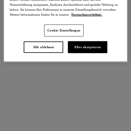
Teilen
Nutzererfahrung anzupassen, Analysen durchzuführen und gezielte Werbung zu
liefern. Sie können Ihre Präferenzen in unserem Einstellungsbereich verwalten.
Weitere Informationen finden Sie in unserer
Datenschutzrichtlinie.
Cookie-Einstellungen
intern. größen
Select Sizing
EU
UK
Alle ablehnen
Alles akzeptieren
Größe auswählen
Körbchengröße auswählen
Lagerbestand
Bitte Größe auswählen
IN DEN WARENKORB