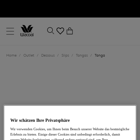
text.skipToContent
text.skipToNavigation
Schließen
0
Ihr Land
Home
/
Outlet
/
Dessous
/
Slips
/
Tangas
/
Tanga
Sprache
Wir schätzen Ihre Privatsphäre
16,00 €
war 32,00 €
Wir verwenden Cookies, um Ihnen beim Besuch unserer Website das bestmögliche
Erlebnis zu bieten. Einige dieser Cookies sind unbedingt erforderlich, damit
-50%
unsere Website funktioniert, während andere optional sind, um Ihre