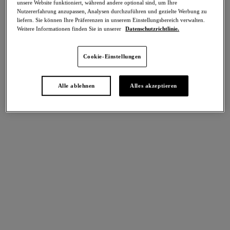
unsere Website funktioniert, während andere optional sind, um Ihre
Teilen
Nutzererfahrung anzupassen, Analysen durchzuführen und gezielte Werbung zu
liefern. Sie können Ihre Präferenzen in unserem Einstellungsbereich verwalten.
Weitere Informationen finden Sie in unserer
Datenschutzrichtlinie.
Cookie-Einstellungen
intern. größen
Select Sizing
Alle ablehnen
Alles akzeptieren
EU
UK
Größe auswählen
Körbchengröße auswählen
Lagerbestand
Bitte Größe auswählen
IN DEN WARENKORB