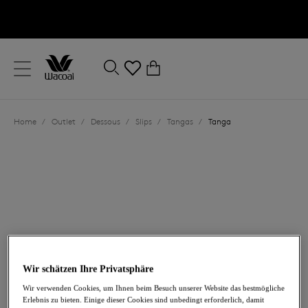
text.skipToContent
text.skipToNavigation
Schließen
0
Ihr Land
Home
/
Outlet
/
Dessous
/
Slips
/
Tangas
/
Tanga
Sprache
22,40 €
war 32,00 €
Wir schätzen Ihre Privatsphäre
Wir verwenden Cookies, um Ihnen beim Besuch unserer Website das bestmögliche
Erlebnis zu bieten. Einige dieser Cookies sind unbedingt erforderlich, damit
-30%