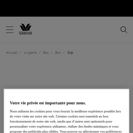
text.skipToContent
text.skipToNavigation
Fermer
Votre pays
Accueil
/
Lingerie
/
Bas
/
Bas
/
Slip
Langue
Votre vie privée est importante pour nous.
Nous utilisons les cookies pour vous fournir la meilleure expérience possible lors
de votre visite sur notre site web. Certains cookies sont essentiels au bon
fonctionnement de notre site web, tandis que d’autres sont optionnels pour
personnaliser votre expérience utilisateur, réaliser des études statistiques et vous
Partager
proposer des publicités plus ciblées. Vous pouvez ou sélectionner vos préférences