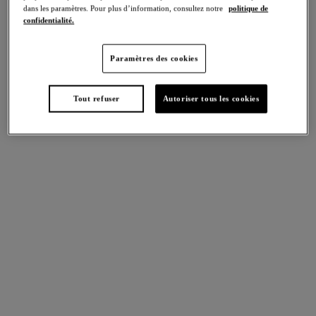
dans les paramètres. Pour plus d’information, consultez notre
politique de
confidentialité.
Paramètres des cookies
tailles internationales
Tailles UK
Tout refuser
Autoriser tous les cookies
Disponible dans cette taille
N'existe pas dans cette taille
Trouver une boutique
Descriptif
Pour les femmes qui privilégient le confort sans sacrifier le
Taille et bien-aller
style, le Slip Beauté Appeal de Wacoal est un allié de choix.
Ce modèle de culotte remonte plus haut afin de bien