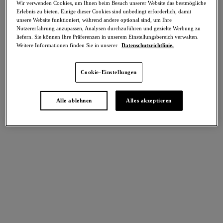
Wir verwenden Cookies, um Ihnen beim Besuch unserer Website das bestmögliche
Erlebnis zu bieten. Einige dieser Cookies sind unbedingt erforderlich, damit
unsere Website funktioniert, während andere optional sind, um Ihre
Starke Formung
Nutzererfahrung anzupassen, Analysen durchzuführen und gezielte Werbung zu
Teilen
liefern. Sie können Ihre Präferenzen in unserem Einstellungsbereich verwalten.
Weitere Informationen finden Sie in unserer
Datenschutzrichtlinie.
Cookie-Einstellungen
intern. größen
Select Sizing
Alle ablehnen
Alles akzeptieren
EU
UK
Größe auswählen
Körbchengröße auswählen
Lagerbestand
Bitte Größe auswählen