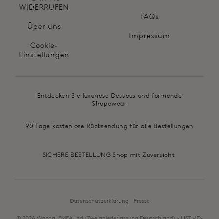
WIDERRUFEN
FAQs
Über uns
Impressum
Cookie-
Einstellungen
Entdecken Sie luxuriöse Dessous und formende
Shapewear
90 Tage kostenlose Rücksendung für alle Bestellungen
SICHERE BESTELLUNG Shop mit Zuversicht
Datenschutzerklärung
Presse
© 2026 Wacoal EMEA Ltd (Zweigniederlassung Deutschland) - UST.-ID-