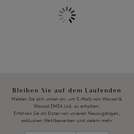
Body By 2.0
Individuell geformte, verschweißte Einsätze hinten, die Ihren
Klassischer Bügel-BH
Po anheben
Black
Hautverträgliche Silikonbeschichtung am elastischen Bund
Ebenfalls in der Linie
verhindert das Einrollen
Freier Schnitt am Beinausschnitt für ein glattes und
nahtloses Aussehen
14cm Schrittlänge
Baumwollzwickel
Artikelnummer: WA808387BLK
Bleiben Sie auf dem Laufenden
Melden Sie sich unten an, um E-Mails von Wacoal &
Wacoal EMEA Ltd. zu erhalten.
Erfahren Sie als Erster von unseren Neuzugängen,
exklusiven Wettbewerben und vielem mehr