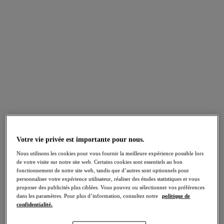
Conçue pour galber et tonifier votre silhouette, notre vaste
collection Shapewear propose des finitions sans coutures et
des matières légères douces au toucher, pour une invisibilité
totale.
Que vous cherchiez à lisser, galber ou tonifier vos courbes
naturelles, nous avons une solution pour vous. Chacun de
nos modèles a été classé par niveau de maintien, afin de
vous aider à sélectionner le modèle parfait.
NIVEAUX DE MAINTIEN
Votre vie privée est importante pour nous.
Nous utilisons les cookies pour vous fournir la meilleure expérience possible lors
de votre visite sur notre site web. Certains cookies sont essentiels au bon
fonctionnement de notre site web, tandis que d’autres sont optionnels pour
personnaliser votre expérience utilisateur, réaliser des études statistiques et vous
proposer des publicités plus ciblées. Vous pouvez ou sélectionner vos préférences
dans les paramètres. Pour plus d’information, consultez notre
politique de
confidentialité.