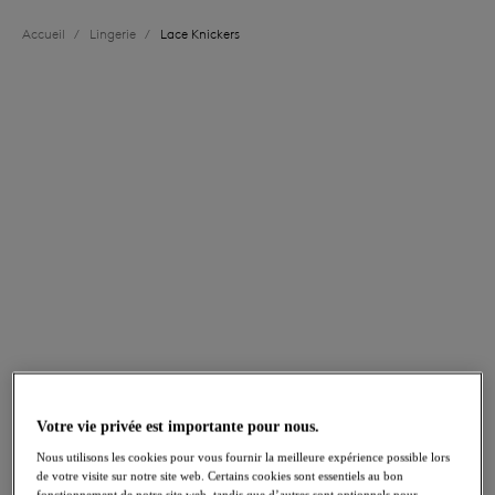
Accueil
/
Lingerie
/
Lace Knickers
FILTRES
Les résultats seront automatiquement actualisés lors de la sélection.
Ajouter un filtre
Trier par
Nombre de produits par p
49
articles trouvés
Abellia
Abellia
Shorty
Tanga
Vivacious Pink
Vivacious Pink
Votre vie privée est importante pour nous.
Nous utilisons les cookies pour vous fournir la meilleure expérience possible lors
de votre visite sur notre site web. Certains cookies sont essentiels au bon
fonctionnement de notre site web, tandis que d’autres sont optionnels pour