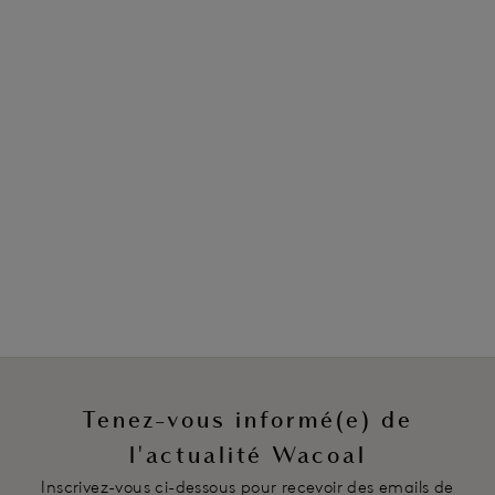
avec nos Slips jambe échancrée.
Vous préférez une coupe minimaliste ?
Nos Tangas sont conçus avec soin pour offrir une
couverture minimale dans le dos et mettre en valeur
votre silhouette. Vous pouvez ensuite consulter notre
Guide des Tailles pour trouver celle qui vous convient le
mieux.
Tenez-vous informé(e) de
l'actualité Wacoal
Inscrivez-vous ci-dessous pour recevoir des emails de