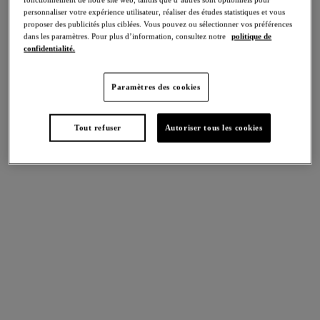
Plusieurs coloris disponibles
Plusieurs coloris disponibles
personnaliser votre expérience utilisateur, réaliser des études statistiques et vous
proposer des publicités plus ciblées. Vous pouvez ou sélectionner vos préférences
dans les paramètres. Pour plus d’information, consultez notre
politique de
confidentialité.
Abellia
Modern Affair
Slip
Shorty
Vivacious Pink
Rose Brown/cradle Pink
Paramètres des cookies
Tout refuser
Autoriser tous les cookies
Plusieurs coloris disponibles
Modern Affair
Most Divine
Slip
Slip
Rose Brown/cradle Pink
Geranium
Most Divine
Most Divine
Shorty
Tanga
Geranium
Geranium