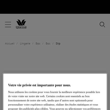
text.skipToContent
text.skipToNavigation
Fermer
Votre pays
Accueil
/
Lingerie
/
Bas
/
Bas
/
Slip
Langue
Votre vie privée est importante pour nous.
Nous utilisons les cookies pour vous fournir la meilleure expérience possible lors
de votre visite sur notre site web. Certains cookies sont essentiels au bon
fonctionnement de notre site web, tandis que d’autres sont optionnels pour
personnaliser votre expérience utilisateur, réaliser des études statistiques et vous
Partager
proposer des publicités plus ciblées. Vous pouvez ou sélectionner vos préférences