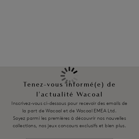
Information & entretien
derrière, un panneau en tulle transparent.
Également dans la collection
Caractéristiques
Taille mi-haute avec coupe couvrante au dos
Panneau avant tout en dentelle décorative stretch doublé en
tulle extensible
Panneaux en dentelle sur les côtés
Panneau en tulle transparent doublé au dos, avec une
bordure plate pour une invisibilité totale sous les vêtements
Ceinture élastique décorative
Tenez-vous informé(e) de
Code produit : WE148005BLK
l'actualité Wacoal
Inscrivez-vous ci-dessous pour recevoir des emails de
la part de Wacoal et de Wacoal EMEA Ltd.
Soyez parmi les premières à découvrir nos nouvelles
collections, nos jeux concours exclusifs et bien plus.