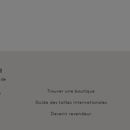
e doublé stretch effet naturel offrant un effet de
ns coutures
t coutures plates sur les côtés sans aucune ligne
ans le tissu pour une finition plate
l
 de
Trouver une boutique
x
Guide des tailles internationales
Devenir revendeur