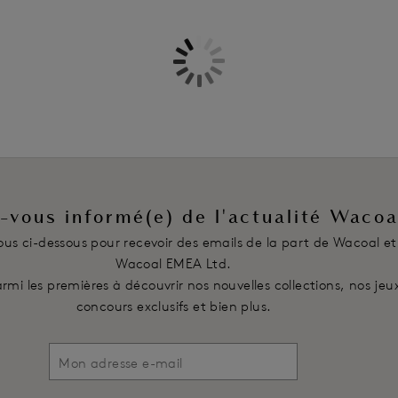
Doux tissu en microfibre italienn
légèreté pour plus de confort
Taille et bordures des jambes sa
Tissu 82 % coton
Finition lisse devant et au dos e
apparente
Étiquette imprimée directement d
Côtés ajustés
Code produit : WE600455FRP
-vous informé(e) de l'actualité Wacoa
vous ci-dessous pour recevoir des emails de la part de Wacoal et
Wacoal EMEA Ltd.
rmi les premières à découvrir nos nouvelles collections, nos jeu
concours exclusifs et bien plus.