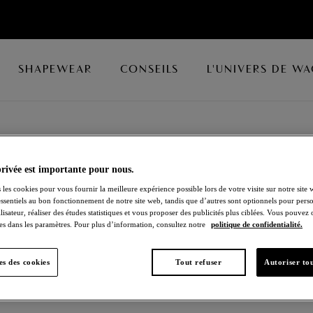
SHAPEWEAR
CONSEILS
L'UNIVERS DE W
privée est importante pour nous.
ACCORD
 les cookies pour vous fournir la meilleure expérience possible lors de votre visite sur notre site 
essentiels au bon fonctionnement de notre site web, tandis que d’autres sont optionnels pour perso
Slip
lisateur, réaliser des études statistiques et vous proposer des publicités plus ciblées. Vous pouvez
es dans les paramètres. Pour plus d’information, consultez notre
politique de confidentialité.
Frappe
s des cookies
Tout refuser
Autoriser tou