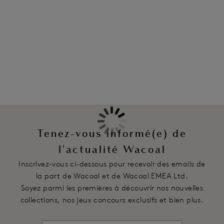
Information & entretien
Caractéristiques
Panneau avant en dentelle stretch pour plus de confort
Également dans la collection
Bordure de jambe sans coutures pour une invisibilité totale
sous les vêtements
Code produit : WEPFA962CBE
Tenez-vous informé(e) de
l'actualité Wacoal
Inscrivez-vous ci-dessous pour recevoir des emails de
la part de Wacoal et de Wacoal EMEA Ltd.
Soyez parmi les premières à découvrir nos nouvelles
collections, nos jeux concours exclusifs et bien plus.