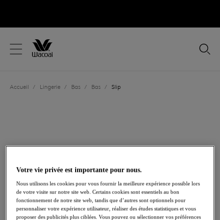
text.skipToContent
text.skipToNavigation
Fermer
Votre pays
Accueil
/
Lingerie
/
Bas
/
Bas
/
Slip
Langue
Votre vie privée est importante pour nous.
Nous utilisons les cookies pour vous fournir la meilleure expérience possible lors
de votre visite sur notre site web. Certains cookies sont essentiels au bon
fonctionnement de notre site web, tandis que d’autres sont optionnels pour
personnaliser votre expérience utilisateur, réaliser des études statistiques et vous
Partager
proposer des publicités plus ciblées. Vous pouvez ou sélectionner vos préférences