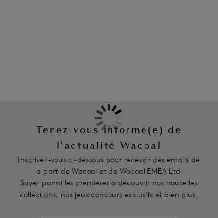
Information & entretien
transparente offre une coupe moyennement couvrante et un
fini sophistiqué, accompagnés d’une application sans
Également dans la collection
pareille. Vous apprécierez aussi la sensation de douceur
ultime procurée par ce slip qui deviendra vite un de vos
modèles lingerie préféré.
Caractéristiques
Taille mi-haute avec coupe moyennement couvrante au dos
Tout en dentelle stretch florale à l’avant
Dos en maille transparente pour un effet lisse et un confort
Tenez-vous informé(e) de
ultime
l'actualité Wacoal
Code produit : WA064391992
Inscrivez-vous ci-dessous pour recevoir des emails de
la part de Wacoal et de Wacoal EMEA Ltd.
Soyez parmi les premières à découvrir nos nouvelles
collections, nos jeux concours exclusifs et bien plus.