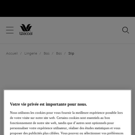
text.skipToContent
text.skipToNavigation
Fermer
Votre pays
Accueil
/
Lingerie
/
Bas
/
Bas
/
Slip
Langue
Votre vie privée est importante pour nous.
Nous utilisons les cookies pour vous fournir la meilleure expérience possible lors
de votre visite sur notre site web. Certains cookies sont essentiels au bon
fonctionnement de notre site web, tandis que d’autres sont optionnels pour
personnaliser votre expérience utilisateur, réaliser des études statistiques et vous
Partager
proposer des publicités plus ciblées. Vous pouvez ou sélectionner vos préférences