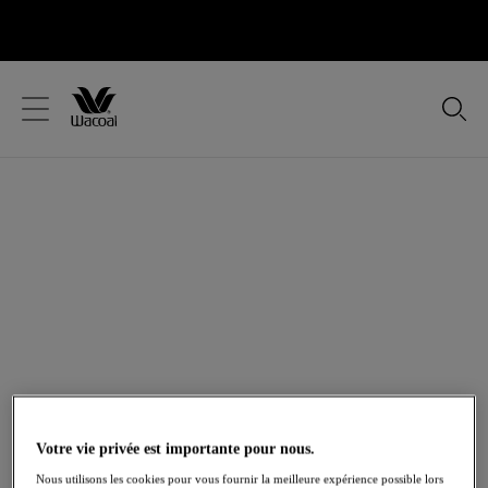
text.skipToContent
text.skipToNavigation
Fermer
Votre pays
Langue
Strings
Confectionnés avec de magnifiques dentelles, des
tissus transparents et offrant une coupe peu
couvrante, les strings Wacoal sont parfaits au
quotidien.
Voir tous les bas
Bas
Tangas
Shortys
Votre vie privée est importante pour nous.
Nous utilisons les cookies pour vous fournir la meilleure expérience possible lors
Accueil
/
Lingerie
/
Bas
/
Strings