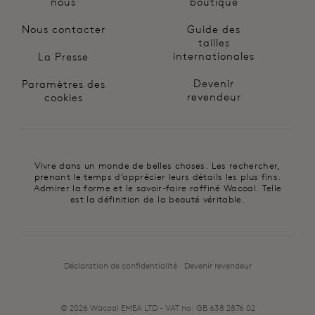
nous
boutique
Nous contacter
Guide des
tailles
internationales
La Presse
Devenir
Paramètres des
revendeur
cookies
Vivre dans un monde de belles choses. Les rechercher,
prenant le temps d’apprécier leurs détails les plus fins.
Admirer la forme et le savoir-faire raffiné Wacoal. Telle
est la définition de la beauté véritable.
Déclaration de confidentialité
Devenir revendeur
© 2026 Wacoal EMEA LTD - VAT no: GB 638 2876 02