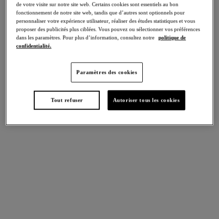
de votre visite sur notre site web. Certains cookies sont essentiels au bon
fonctionnement de notre site web, tandis que d’autres sont optionnels pour
personnaliser votre expérience utilisateur, réaliser des études statistiques et vous
proposer des publicités plus ciblées. Vous pouvez ou sélectionner vos préférences
FILTRES
dans les paramètres. Pour plus d’information, consultez notre
politique de
confidentialité.
Les résultats seront automatiquement actualisés lors de la sélection.
Ajouter un filtre
Paramètres des cookies
Trier par
Nombre de produits par p
7
articles trouvés
Tout refuser
Autoriser tous les cookies
Instant Icon
Halo Lace
String
String
Black Eclipse
Nude
Plusieurs coloris disponibles