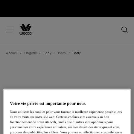
text.skipToContent
text.skipToNavigation
Fermer
Votre pays
Accueil
/
Lingerie
/
Body
/
Body
/
Body
Langue
Votre vie privée est importante pour nous.
Nous utilisons les cookies pour vous fournir la meilleure expérience possible lors
de votre visite sur notre site web. Certains cookies sont essentiels au bon
fonctionnement de notre site web, tandis que d’autres sont optionnels pour
Maintien Léger
personnaliser votre expérience utilisateur, réaliser des études statistiques et vous
Partager
proposer des publicités plus ciblées. Vous pouvez ou sélectionner vos préférences