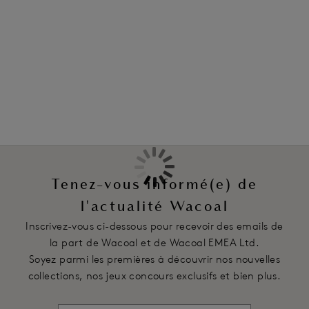
Information & entretien
modèle sur les épaules ou croisé au dos.
Également dans la collection
Caractéristiques
Bonnets contour sans coutures légèrement coqués pour plus
de maintien sans ajouter de volume
Couture centrale au dos pour un corps gainé
Pince élastique Stay4Sure le long du décolleté et au dos
Petite ouverture au dos et agrafage à crochet et œillet pour
un enfilage/déshabillage facile
Bretelles amovibles entièrement réglables
Tenez-vous informé(e) de
Côtés doublés de coton et agrafage à boutons-pression pour
un meilleur ajustement
l'actualité Wacoal
Inscrivez-vous ci-dessous pour recevoir des emails de
Code produit : WA801219263
la part de Wacoal et de Wacoal EMEA Ltd.
Soyez parmi les premières à découvrir nos nouvelles
collections, nos jeux concours exclusifs et bien plus.