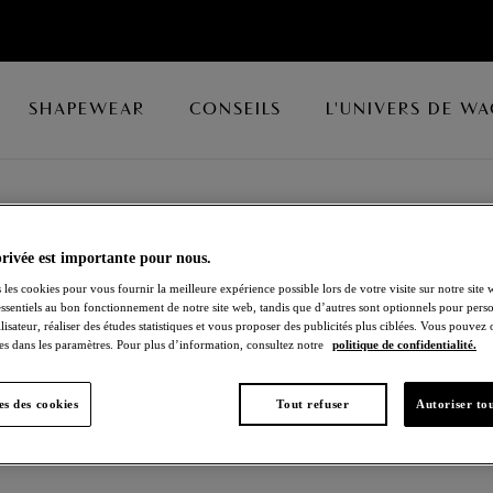
SHAPEWEAR
CONSEILS
L'UNIVERS DE W
privée est importante pour nous.
 les cookies pour vous fournir la meilleure expérience possible lors de votre visite sur notre site 
essentiels au bon fonctionnement de notre site web, tandis que d’autres sont optionnels pour perso
es magnifiques robes Wacoal qui offrent une élégante
lisateur, réaliser des études statistiques et vous proposer des publicités plus ciblées. Vous pouvez
es dans les paramètres. Pour plus d’information, consultez notre
politique de confidentialité.
s des cookies
Tout refuser
Autoriser tou