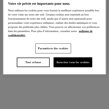
Votre vie privée est importante pour nous.
GLAMOUR NEW AGE
Nous utilisons les cookies pour vous fournir la meilleure expérience possible lors
de votre visite sur notre site web. Certains cookies sont essentiels au bon
fonctionnement de notre site web, tandis que d’autres sont optionnels pour
Fidèle à son savoir-faire corsetier,
Modern Affair
marie avec
personnaliser votre expérience utilisateur, réaliser des études statistiques et vous
brio la délicatesse d’une dentelle florale raffinée à une
proposer des publicités plus ciblées. Vous pouvez ou sélectionner vos préférences
sophistication contemporaine. Sublimez votre quotidien
dans les paramètres. Pour plus d’information, consultez notre
politique de
avec des soutiens-gorge d’exception, sublimés par des
confidentialité.
finitions luxueuses — tels de délicats pendentifs dorés à
l’entre-seins — qui célèbrent la beauté du détail et affirment
Paramètres des cookies
une féminité résolument élégante.
VOIR PLUS
Tout refuser
Autoriser tous les cookies