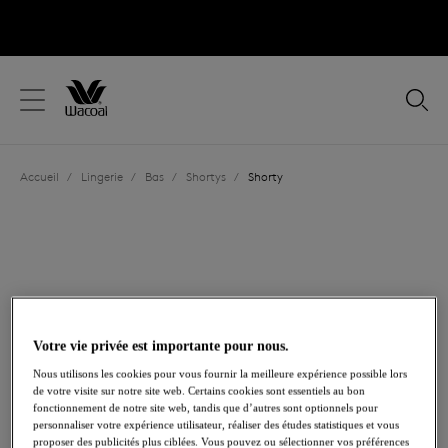
text.skipToContent
text.skipToNavigation
Fermer
Votre pays
Accueil
/
Lingerie
/
Bas
/
Shortys
/
Shorty
Langue
Votre vie privée est importante pour nous.
Nous utilisons les cookies pour vous fournir la meilleure expérience possible lors
de votre visite sur notre site web. Certains cookies sont essentiels au bon
fonctionnement de notre site web, tandis que d’autres sont optionnels pour
personnaliser votre expérience utilisateur, réaliser des études statistiques et vous
Partager
proposer des publicités plus ciblées. Vous pouvez ou sélectionner vos préférences