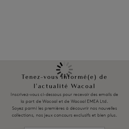
Information & entretien
coupe coquette au dos, il s’adapte à toutes les tenues afin de
devenir un classique de votre garde-robe.
Également dans la collection
Caractéristiques
Taille mi-haute avec une coupe sexy au dos
Shorty tout en dentelle, orné de délicats détails festonnés
sur la bordure des jambes
Ceinture élastique décorative
Code produit : WE148016PTP
Tenez-vous informé(e) de
l'actualité Wacoal
Inscrivez-vous ci-dessous pour recevoir des emails de
la part de Wacoal et de Wacoal EMEA Ltd.
Soyez parmi les premières à découvrir nos nouvelles
collections, nos jeux concours exclusifs et bien plus.