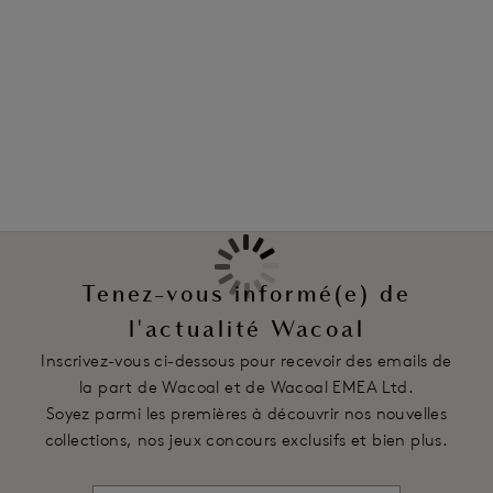
Information & entretien
compromis sur la touche de sophistication, tandis qu'une
douce bande sous poitrine et une maille Power doublée
Également dans la collection
garantissent le maintien.
Caractéristiques
Bonnets en doux tissu nanofibre, panneau en dentelle
jacquard et délicate bordure sur le décolleté
Bas et haut bonnets doublés d’une fine maille stretch pour
plus de maintien
Tissu en maille Power doublée et douce bande sous poitrine
Tenez-vous informé(e) de
pour plus de maintien
Agrafage à crochet et œillet doux au toucher unique
l'actualité Wacoal
Inscrivez-vous ci-dessous pour recevoir des emails de
Code produit : WE600303MCN
la part de Wacoal et de Wacoal EMEA Ltd.
Soyez parmi les premières à découvrir nos nouvelles
collections, nos jeux concours exclusifs et bien plus.