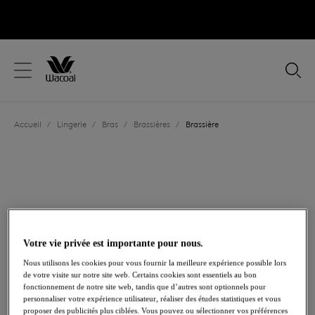
text.skipToContent
text.skipToNavigation
Fermer
Votre pays
Accueil
/
Lingerie
/
Bras
/
Brassières
/
Brassière
Langue
Votre vie privée est importante pour nous.
Nous utilisons les cookies pour vous fournir la meilleure expérience possible lors
de votre visite sur notre site web. Certains cookies sont essentiels au bon
fonctionnement de notre site web, tandis que d’autres sont optionnels pour
personnaliser votre expérience utilisateur, réaliser des études statistiques et vous
Partager
proposer des publicités plus ciblées. Vous pouvez ou sélectionner vos préférences