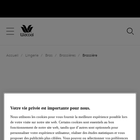
text.skipToContent
text.skipToNavigation
Fermer
Votre pays
Accueil
/
Lingerie
/
Bras
/
Brassières
/
Brassière
Langue
Votre vie privée est importante pour nous.
Nous utilisons les cookies pour vous fournir la meilleure expérience possible lors
de votre visite sur notre site web. Certains cookies sont essentiels au bon
fonctionnement de notre site web, tandis que d’autres sont optionnels pour
personnaliser votre expérience utilisateur, réaliser des études statistiques et vous
Partager
proposer des publicités plus ciblées. Vous pouvez ou sélectionner vos préférences