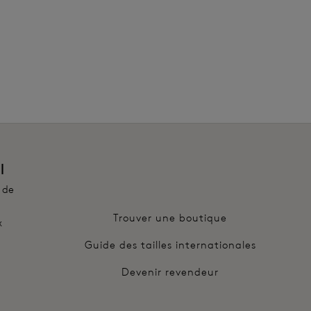
 renfort et le maintien
stretch avec de larges bretelles décoratives
pour transformation en dos nageur
l
 de
Trouver une boutique
x
Guide des tailles internationales
Devenir revendeur