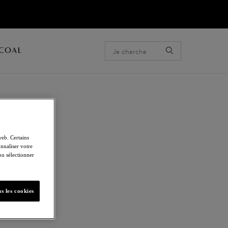
ACOAL
E
web. Certains
nnaliser votre
armatures
 ou sélectionner
s les cookies