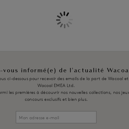
Caractéristiques
Soutien-gorge sans armatures
Bande sous-poitrine large pour le
Bonnets tout en dentelle florale 
Dos en maille double épaisseur
Crochet J au dos des bretelles 
Fermeture à agrafage
Code produit : WA852191067
-vous informé(e) de l'actualité Wacoa
vous ci-dessous pour recevoir des emails de la part de Wacoal et
Wacoal EMEA Ltd.
rmi les premières à découvrir nos nouvelles collections, nos jeu
concours exclusifs et bien plus.