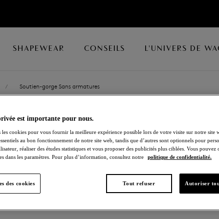
SHAPEWEAR
CONSEILS
L'UNIVERS DE W
/
Soutien-gorge Sans armatures
privée est importante pour nous.
EMBRACE LAC
 les cookies pour vous fournir la meilleure expérience possible lors de votre visite sur notre site 
essentiels au bon fonctionnement de notre site web, tandis que d’autres sont optionnels pour perso
Soutien-gorge Sans 
lisateur, réaliser des études statistiques et vous proposer des publicités plus ciblées. Vous pouvez
es dans les paramètres. Pour plus d’information, consultez notre
politique de confidentialité.
Dark Slate/cloud Pink
s des cookies
Tout refuser
Autoriser tou