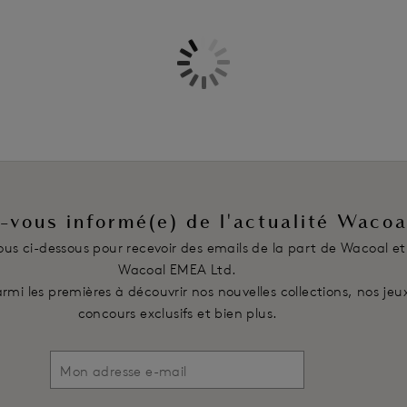
Caractéristiques
Bonnets trois pans semi-emboita
Haut des bonnets en dentelle stre
une application garantie
Bas bonnets recouverts de dentel
Joli décolleté échancré et entre-
Dos cheminée pour un maintien op
Force des baleines variable selon 
parfait
Petit nœud délicat à l’entre-sein
-vous informé(e) de l'actualité Wacoa
Bretelles bi-colores réglables
vous ci-dessous pour recevoir des emails de la part de Wacoal et
Fermeture à agrafage paddé au
Wacoal EMEA Ltd.
Code produit : WE600701INR
rmi les premières à découvrir nos nouvelles collections, nos jeu
concours exclusifs et bien plus.