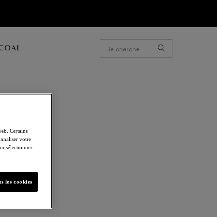
ACOAL
web. Certains
nnaliser votre
que à armatures
 ou sélectionner
s les cookies