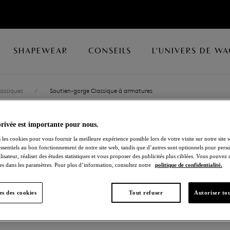
SHAPEWEAR
CONSEILS
L'UNIVERS DE W
assiques
/
Soutien-gorge Classique à armatures
privée est importante pour nous.
FLORILEGE
 les cookies pour vous fournir la meilleure expérience possible lors de votre visite sur notre site 
essentiels au bon fonctionnement de notre site web, tandis que d’autres sont optionnels pour perso
Soutien-gorge Classi
lisateur, réaliser des études statistiques et vous proposer des publicités plus ciblées. Vous pouvez
es dans les paramètres. Pour plus d’information, consultez notre
politique de confidentialité.
Inky Flower
s des cookies
Tout refuser
Autoriser tou