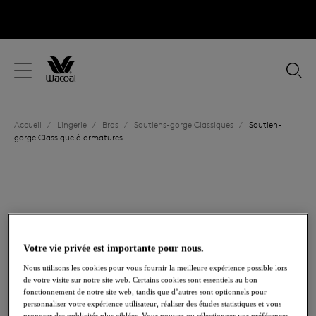
text.skipToContent
text.skipToNavigation
Fermer
Votre pays
Accueil
/
Lingerie
/
Bras
/
Soutiens-gorge Classiques
/
Soutien-
Langue
gorge Classique à armatures
Votre vie privée est importante pour nous.
Nous utilisons les cookies pour vous fournir la meilleure expérience possible lors
de votre visite sur notre site web. Certains cookies sont essentiels au bon
fonctionnement de notre site web, tandis que d’autres sont optionnels pour
personnaliser votre expérience utilisateur, réaliser des études statistiques et vous
proposer des publicités plus ciblées. Vous pouvez ou sélectionner vos préférences