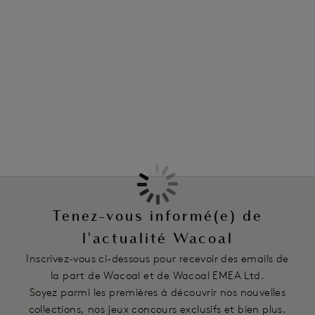
classique. Son élégance simple vous apporte un confort et un
maintien parfaits, ainsi qu’une poitrine naturellement galbée
Information & entretien
et rehaussée grâce à ses bas bonnets doublés et son
décolleté stretch.
Également dans la collection
Caractéristiques
Décolleté élastique stretch plat contre la peau légèrement
extensible pour plus de confort et une application parfaite
Bas bonnet en dentelle stretch avec doublure en tulle
transparente pour un galbe naturel et une poitrine
rehaussée
Haut bonnet doublé sur les grandes tailles pour plus de
Tenez-vous informé(e) de
maintien et une application parfaite
Bretelles stretch réglables
l'actualité Wacoal
Inscrivez-vous ci-dessous pour recevoir des emails de
Code produit : WE135002CHL
la part de Wacoal et de Wacoal EMEA Ltd.
Soyez parmi les premières à découvrir nos nouvelles
collections, nos jeux concours exclusifs et bien plus.