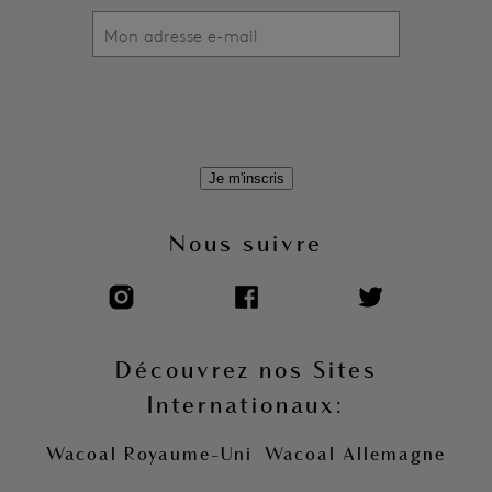
Force des baleines variable selon les tailles pour offrir un joli
galbe et un maintien parfait
Bretelles décoratives réglables
Fermeture à agrafage paddé au dos
Code produit : WE148001PTP
Je m'inscris
Nous suivre
Découvrez nos Sites
Internationaux:
Wacoal Royaume-Uni
Wacoal Allemagne