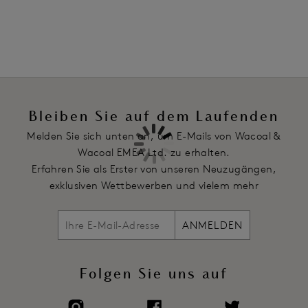
Größe zu
Die Stärke der Bügeln variiert je nach Größe, um genau das
richtige Maß an Stützung zu bieten
Zweilagige Seiten Verstärkung bietet Halt und
Vorwärtsprojektion der Brust
Voll verstellbare Träger verhindern ein Abrutschen von den
Schultern
Bleiben Sie auf dem Laufenden
Artikelnummer: WE140001WHE
Melden Sie sich unten an, um E-Mails von Wacoal &
Wacoal EMEA Ltd. zu erhalten.
Erfahren Sie als Erster von unseren Neuzugängen,
exklusiven Wettbewerben und vielem mehr
ANMELDEN
Folgen Sie uns auf