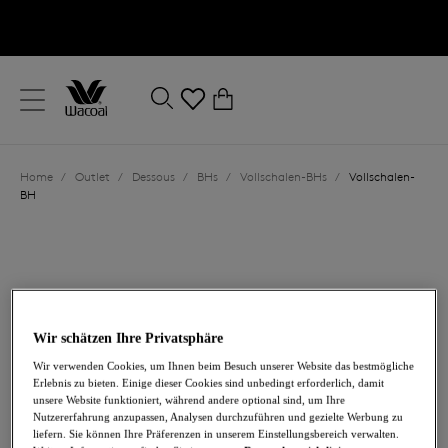
text.skipToContent
text.skipToNavigation
Schließen
0
Ihr Land
Home
/
Outlet
/
Dessous
/
BHs
/
Vollschalen-BHs
/
Vollschalen-
Sprache
BH
Wir schätzen Ihre Privatsphäre
Wir verwenden Cookies, um Ihnen beim Besuch unserer Website das bestmögliche
Erlebnis zu bieten. Einige dieser Cookies sind unbedingt erforderlich, damit
unsere Website funktioniert, während andere optional sind, um Ihre
18,00 €
war 60,00 €
Nutzererfahrung anzupassen, Analysen durchzuführen und gezielte Werbung zu
liefern. Sie können Ihre Präferenzen in unserem Einstellungsbereich verwalten.