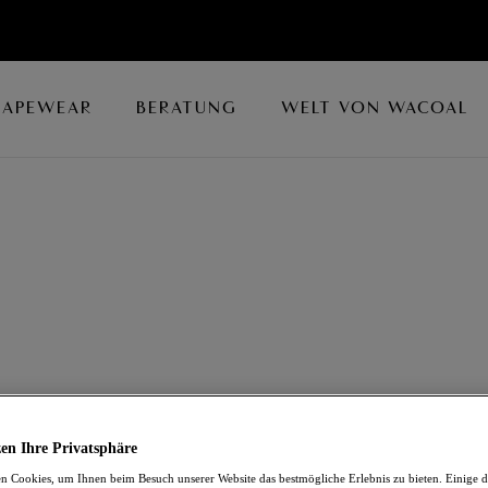
HAPEWEAR
BERATUNG
WELT VON WACOAL
Anlass mit bis zu 50 % Rabatt auf eine Auswahl an luxuriösen
ssoires.
en Ihre Privatsphäre
 Cookies, um Ihnen beim Besuch unserer Website das bestmögliche Erlebnis zu bieten. Einige d