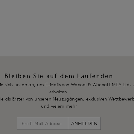
Farben erhältlich
Weitere Farben erhältlich
1
2
3
...
15
We
Bleiben Sie auf dem Laufenden
ie sich unten an, um E-Mails von Wacoal & Wacoal EMEA Ltd. 
erhalten.
Sie als Erster von unseren Neuzugängen, exklusiven Wettbewer
und vielem mehr
ANMELDEN