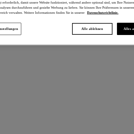
t erforderlich, damit unsere Website funktioniert, während andere optional sind, um Ihre Nutzer
nalysen durchzuführen und gezielte Werbung zu liefern. Sie können Ihre Präferenzen in unsere
ereich verwalten. Weitere Informationen finden Sie in unserer
Datenschutzrichtlinie.
nstellungen
Alle ablehnen
Alles 
kel gefunden
rpet
Elevated Allure
%
-30%
oser-BH
Klassischer Bügel-BH
k
Black
€
49,00 €
war 69,00 €
war 70,00 €
Farben erhältlich
Raffine
%
-30%
cher Bügel-BH
Plunge-BH
White