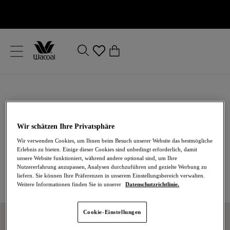
text.skipToContent
text.skipToNavigation
Schließen
0
Ihr Land
Sprache
Wunschliste
Wir schätzen Ihre Privatsphäre
Wir verwenden Cookies, um Ihnen beim Besuch unserer Website das bestmögliche
Wenn Sie ein Kundenkonto bei uns besitzen, melden Sie
Erlebnis zu bieten. Einige dieser Cookies sind unbedingt erforderlich, damit
sich bitte an, um sicherzustellen, dass die gewünschten
unsere Website funktioniert, während andere optional sind, um Ihre
Artikel gespeichert werden.
Nutzererfahrung anzupassen, Analysen durchzuführen und gezielte Werbung zu
liefern. Sie können Ihre Präferenzen in unserem Einstellungsbereich verwalten.
Weitere Informationen finden Sie in unserer
Datenschutzrichtlinie.
Cookie-Einstellungen