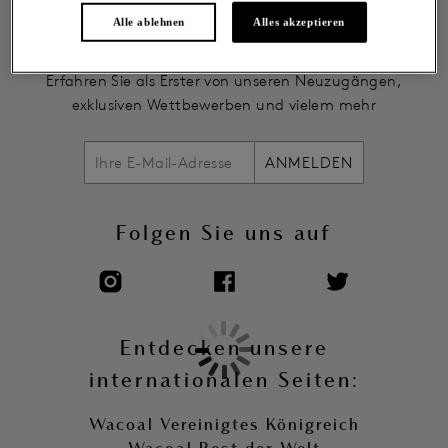
Bleiben Sie auf dem Laufenden
Alle ablehnen
Alles akzeptieren
Melden Sie sich unten an, um E-Mails von Wacoal &
Wacoal EMEA Ltd. zu erhalten.
Erfahren Sie als Erster von unseren Neuzugängen,
exklusiven Wettbewerben und vielem mehr
ANMELDEN
Folgen Sie uns auf
Entdecken unsere
internationalen Seiten:
Wacoal Vereinigtes Königreich