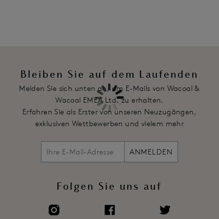
Geripptes Baumwollgewebe mit Elastan Beschaffenheit von
Pima dehnt sich mit Ihrem Körper aus
Artikelnummer: WA879259263
Bleiben Sie auf dem Laufenden
Melden Sie sich unten an, um E-Mails von Wacoal &
Wacoal EMEA Ltd. zu erhalten.
Erfahren Sie als Erster von unseren Neuzugängen,
exklusiven Wettbewerben und vielem mehr
ANMELDEN
Folgen Sie uns auf