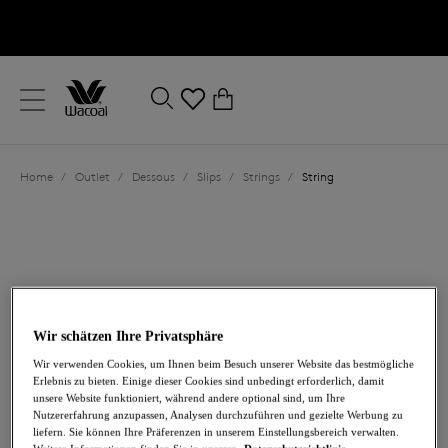
text.skipToContent
text.skipToNavigation
Schließen
0
Ihr Land
Home
/
Outlet
/
Dessous
/
Slips
/
Strings
/
String
Sprache
Wir schätzen Ihre Privatsphäre
Wir verwenden Cookies, um Ihnen beim Besuch unserer Website das bestmögliche
Erlebnis zu bieten. Einige dieser Cookies sind unbedingt erforderlich, damit
10,50 €
war 21,00 €
unsere Website funktioniert, während andere optional sind, um Ihre
Nutzererfahrung anzupassen, Analysen durchzuführen und gezielte Werbung zu
liefern. Sie können Ihre Präferenzen in unserem Einstellungsbereich verwalten.
-50%