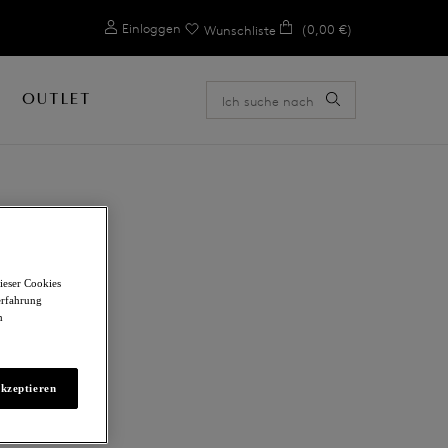
0
Einloggen
(0,00 €)
Wunschliste
OUTLET
ieser Cookies
erfahrung
m
akzeptieren