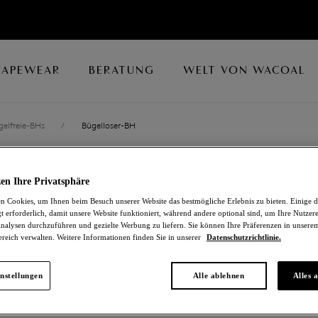
HAPEWEAR
BERATUNG
WELT VON WACOAL
gelfreie-BHs
/
Bügelloser-BH
EGLANTINE
en Ihre Privatsphäre
 Cookies, um Ihnen beim Besuch unserer Website das bestmögliche Erlebnis zu bieten. Einige d
Bügelloser-BH
t erforderlich, damit unsere Website funktioniert, während andere optional sind, um Ihre Nutzer
nalysen durchzuführen und gezielte Werbung zu liefern. Sie können Ihre Präferenzen in unsere
ereich verwalten. Weitere Informationen finden Sie in unserer
Datenschutzrichtlinie.
Kasumi
37,80 €
war 63,00 €
nstellungen
Alle ablehnen
Alles 