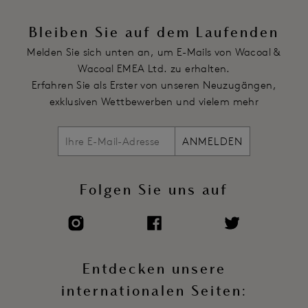
richtigen Sitz
Die Stärke der Bügeln variiert je nach Größe, um genau das
Bleiben Sie auf dem Laufenden
richtige Maß an Stützung und Form zu bieten
Melden Sie sich unten an, um E-Mails von Wacoal &
Eine zarte Schleife ziert den Ansatz der vorderen Träger
Wacoal EMEA Ltd. zu erhalten.
Voll verstellbare Träger mit zweifarbigem Finish
Erfahren Sie als Erster von unseren Neuzugängen,
Hakenverschluss mit Plüsch
exklusiven Wettbewerben und vielem mehr
Artikelnummer: WE600710HOY
ANMELDEN
Folgen Sie uns auf
Entdecken unsere
internationalen Seiten: