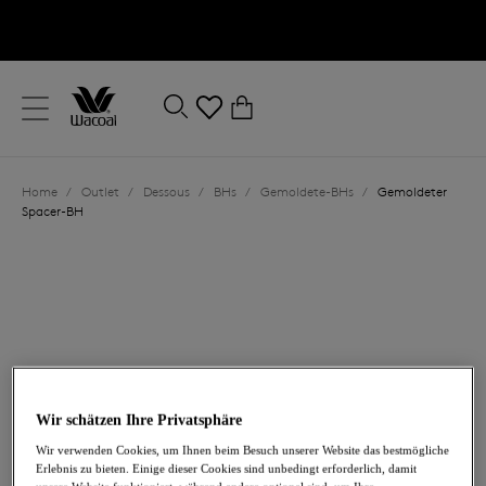
text.skipToContent
text.skipToNavigation
Schließen
0
Ihr Land
Home
/
Outlet
/
Dessous
/
BHs
/
Gemoldete-BHs
/
Gemoldeter
Sprache
Spacer-BH
Wir schätzen Ihre Privatsphäre
35,00 €
war 70,00 €
Wir verwenden Cookies, um Ihnen beim Besuch unserer Website das bestmögliche
Erlebnis zu bieten. Einige dieser Cookies sind unbedingt erforderlich, damit