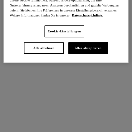
unsere Website funktioniert, während andere optional sind, um Ihre
-50%
Nutzererfahrung anzupassen, Analysen durchzuführen und gezielte Werbung zu
Teilen
liefern. Sie können Ihre Präferenzen in unserem Einstellungsbereich verwalten.
Weitere Informationen finden Sie in unserer
Datenschutzrichtlinie.
Cookie-Einstellungen
intern. größen
Select Sizing
Alle ablehnen
Alles akzeptieren
EU
UK
Größe auswählen
Körbchengröße auswählen
Lagerbestand
Bitte Größe auswählen
IN DEN WARENKORB