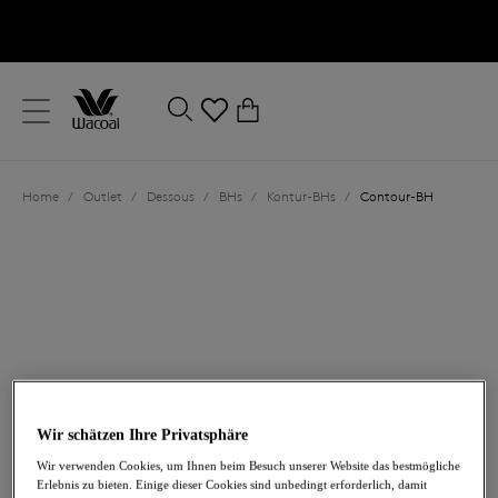
text.skipToContent
text.skipToNavigation
Schließen
0
Ihr Land
Home
/
Outlet
/
Dessous
/
BHs
/
Kontur-BHs
/
Contour-BH
Sprache
40,80 €
war 68,00 €
Wir schätzen Ihre Privatsphäre
Wir verwenden Cookies, um Ihnen beim Besuch unserer Website das bestmögliche
Erlebnis zu bieten. Einige dieser Cookies sind unbedingt erforderlich, damit
-40%