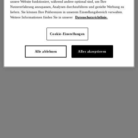
unsere Website funktioniert, während andere optional sind, um Ihre
Teilen
Nutzererfahrung anzupassen, Analysen durchzuführen und gezielte Werbung zu
liefern. Sie können Ihre Präferenzen in unserem Einstellungsbereich verwalten.
Weitere Informationen finden Sie in unserer
Datenschutzrichtlinie.
Cookie-Einstellungen
intern. größen
Select Sizing
Alle ablehnen
Alles akzeptieren
EU
UK
Größe auswählen
Körbchengröße auswählen
Lagerbestand
Bitte Größe auswählen
IN DEN WARENKORB