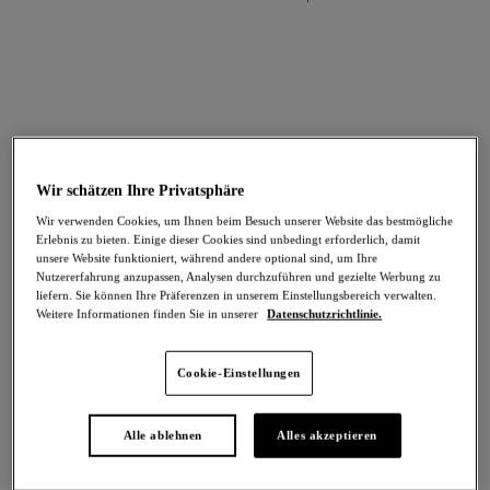
FILTER
Die Ergebnisse werden bei der Auswahl automatisch aktualisiert.
Filter hinzufügen
Wir schätzen Ihre Privatsphäre
Sortieren nach
Anzahl der Produkte pro Se
20
Artikel gefunden
Wir verwenden Cookies, um Ihnen beim Besuch unserer Website das bestmögliche
Erlebnis zu bieten. Einige dieser Cookies sind unbedingt erforderlich, damit
unsere Website funktioniert, während andere optional sind, um Ihre
Nutzererfahrung anzupassen, Analysen durchzuführen und gezielte Werbung zu
liefern. Sie können Ihre Präferenzen in unserem Einstellungsbereich verwalten.
Weitere Informationen finden Sie in unserer
Datenschutzrichtlinie.
Raffine
Raffine
-30%
-40%
Plunge-BH
Plunge-BH
Cookie-Einstellungen
White
Hibiscus
47,60 €
40,80 €
war 68,00 €
war 68,00 €
Alle ablehnen
Alles akzeptieren
Weitere Farben erhältlich
Weitere Farben erhältlich