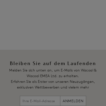
Sapphire
Orchid Flower
32,50 €
19,50 €
war 65,00 €
war 65,00 €
Weitere Farben erhältlich
Weitere Farben erhältlich
Bleiben Sie auf dem Laufenden
Melden Sie sich unten an, um E-Mails von Wacoal &
Wacoal EMEA Ltd. zu erhalten.
Erfahren Sie als Erster von unseren Neuzugängen,
exklusiven Wettbewerben und vielem mehr
ANMELDEN