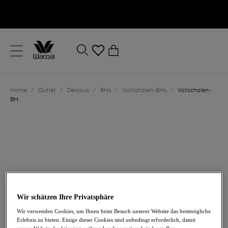
text.skipToContent
text.skipToNavigation
Schließen
0
Ihr Land
Home
/
Outlet
/
Dessous
/
BHs
/
Vollschalen-BHs
/
Vollschalen-
Sprache
BH
Wir schätzen Ihre Privatsphäre
30,50 €
war 61,00 €
Wir verwenden Cookies, um Ihnen beim Besuch unserer Website das bestmögliche
Erlebnis zu bieten. Einige dieser Cookies sind unbedingt erforderlich, damit