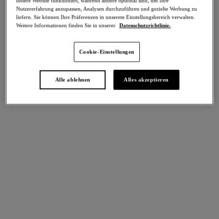
unsere Website funktioniert, während andere optional sind, um Ihre
-50%
Nutzererfahrung anzupassen, Analysen durchzuführen und gezielte Werbung zu
Teilen
liefern. Sie können Ihre Präferenzen in unserem Einstellungsbereich verwalten.
Weitere Informationen finden Sie in unserer
Datenschutzrichtlinie.
Cookie-Einstellungen
intern. größen
Select Sizing
Alle ablehnen
Alles akzeptieren
EU
UK
Größe auswählen
Körbchengröße auswählen
Lagerbestand
Bitte Größe auswählen
IN DEN WARENKORB