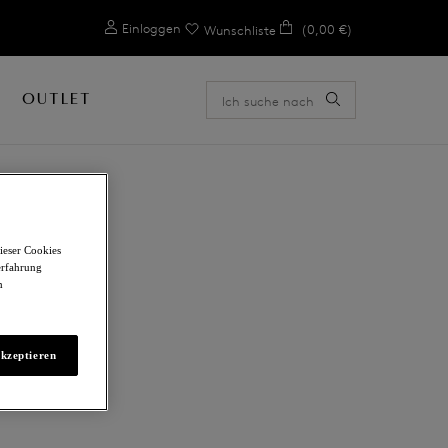
0
Einloggen
(0,00 €)
Wunschliste
OUTLET
ieser Cookies
erfahrung
m
akzeptieren