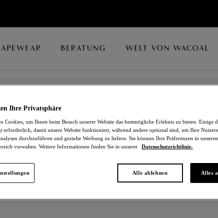
HAPEWEAR
BERATUNG
WELT VON WACOAL
llschalen-BHs
/
Vollschalen-BH
en Ihre Privatsphäre
 Cookies, um Ihnen beim Besuch unserer Website das bestmögliche Erlebnis zu bieten. Einige d
RESPECT
t erforderlich, damit unsere Website funktioniert, während andere optional sind, um Ihre Nutzer
nalysen durchzuführen und gezielte Werbung zu liefern. Sie können Ihre Präferenzen in unsere
Vollschalen-BH
ereich verwalten. Weitere Informationen finden Sie in unserer
Datenschutzrichtlinie.
Black / Champagne
nstellungen
Alle ablehnen
Alles 
19,20 €
war 64,00 €