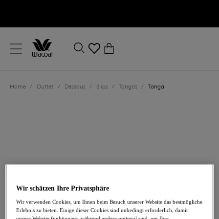
text.skipToContent
text.skipToNavigation
Schließen
0
Ihr Land
Home
/
Outlet
/
Dessous
/
Slips
/
Tangas
/
Tanga
Sprache
Wir schätzen Ihre Privatsphäre
16,00 €
war 32,00 €
Wir verwenden Cookies, um Ihnen beim Besuch unserer Website das bestmögliche
Erlebnis zu bieten. Einige dieser Cookies sind unbedingt erforderlich, damit
-50%
unsere Website funktioniert, während andere optional sind, um Ihre