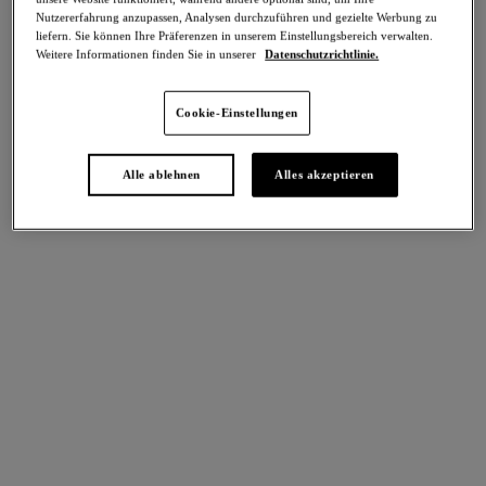
Teilen
Nutzererfahrung anzupassen, Analysen durchzuführen und gezielte Werbung zu
liefern. Sie können Ihre Präferenzen in unserem Einstellungsbereich verwalten.
Weitere Informationen finden Sie in unserer
Datenschutzrichtlinie.
Cookie-Einstellungen
intern. größen
Select Sizing
EU
UK
Alle ablehnen
Alles akzeptieren
Größe auswählen
Körbchengröße auswählen
Lagerbestand
Bitte Größe auswählen
IN DEN WARENKORB