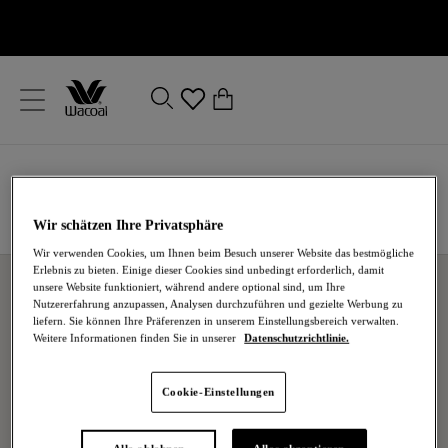
text.skipToContent
text.skipToNavigation
Schließen
0
Ihr Land
Sprache
Wir schätzen Ihre Privatsphäre
Wir verwenden Cookies, um Ihnen beim Besuch unserer Website das bestmögliche
Erlebnis zu bieten. Einige dieser Cookies sind unbedingt erforderlich, damit
unsere Website funktioniert, während andere optional sind, um Ihre
Nutzererfahrung anzupassen, Analysen durchzuführen und gezielte Werbung zu
Bleiben Sie auf dem Laufenden
liefern. Sie können Ihre Präferenzen in unserem Einstellungsbereich verwalten.
Melden Sie sich unten an, um E-Mails von Wacoal &
Weitere Informationen finden Sie in unserer
Datenschutzrichtlinie.
Wacoal EMEA Ltd. zu erhalten.
Erfahren Sie als Erster von unseren Neuzugängen,
Cookie-Einstellungen
exklusiven Wettbewerben und vielem mehr