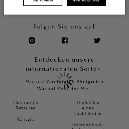
Alle ablehnen
Alles akzeptieren
ANMELDEN
Folgen Sie uns auf
Entdecken unsere
internationalen Seiten:
Wacoal Vereinigtes Königreich
Wacoal Rest der Welt
Lieferung &
Finden Sie
Retouren
einen
Fachhändler
Kontakt
Internationale