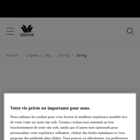
text.skipToContent
text.skipToNavigation
Fermer
Votre pays
Accueil
/
Lingerie
/
Bas
/
Strings
/
String
Langue
Votre vie privée est importante pour nous.
Nous utilisons les cookies pour vous fournir la meilleure expérience possible lors
de votre visite sur notre site web. Certains cookies sont essentiels au bon
fonctionnement de notre site web, tandis que d’autres sont optionnels pour
personnaliser votre expérience utilisateur, réaliser des études statistiques et vous
Partager
proposer des publicités plus ciblées. Vous pouvez ou sélectionner vos préférences