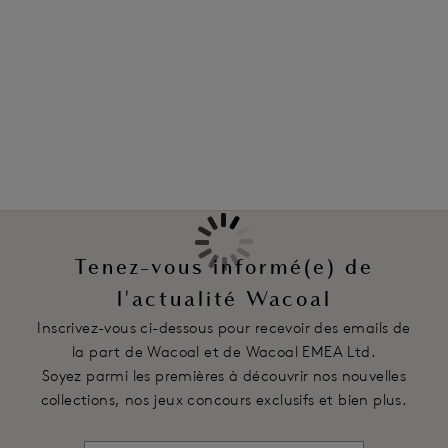
Information & entretien
Caractéristiques
Dentelle Helenca
Également dans la collection
Large ceinture en dentelle stretch
Code produit : WA879205BLK
Tenez-vous informé(e) de
l'actualité Wacoal
Inscrivez-vous ci-dessous pour recevoir des emails de
la part de Wacoal et de Wacoal EMEA Ltd.
Soyez parmi les premières à découvrir nos nouvelles
collections, nos jeux concours exclusifs et bien plus.